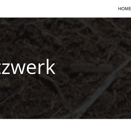
HOM
tzwerk