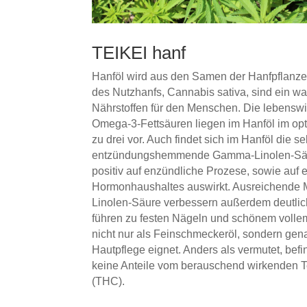
TEIKEI hanf
Hanföl wird aus den Samen der Hanfpflan
des Nutzhanfs, Cannabis sativa, sind ein w
Nährstoffen für den Menschen. Die lebens
Omega-3-Fettsäuren liegen im Hanföl im opt
zu drei vor. Auch findet sich im Hanföl die s
entzündungshemmende Gamma-Linolen-Säur
positiv auf enzündliche Prozese, sowie auf
Hormonhaushaltes auswirkt. Ausreichend
Linolen-Säure verbessern außerdem deutlich
führen zu festen Nägeln und schönem volle
nicht nur als Feinschmeckeröl, sondern gen
Hautpflege eignet. Anders als vermutet, be
keine Anteile vom berauschend wirkenden 
(THC).