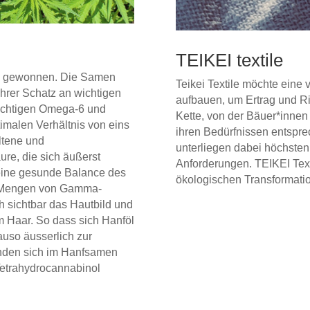
TEIKEI textile
ze gewonnen. Die Samen
Teikei Textile möchte eine 
ahrer Schatz an wichtigen
aufbauen, um Ertrag und Risi
wichtigen Omega-6 und
Kette, von der Bäuer*innen
imalen Verhältnis von eins
ihren Bedürfnissen entspre
eltene und
unterliegen dabei höchsten
e, die sich äußerst
Anforderungen. TEIKEI Textil
 eine gesunde Balance des
ökologischen Transformatio
e Mengen von Gamma-
 sichtbar das Hautbild und
m Haar. So dass sich Hanföl
auso äusserlich zur
finden sich im Hanfsamen
Tetrahydrocannabinol