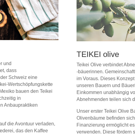
TEIKEI olive
er und
Teikei Olive verbindet Abn
et, dass
-bäuerinnen. Gemeinschaft
 der Schweiz eine
im Voraus. Dieses Konzept 
ikei-Wertschöpfungs
kette
unseren Bauern und Bäuerin
 Mexiko bauen den Teikei
Einkommen unabhängig von
hzeitig
in
Abnehmenden teilen sich de
en Anbaupraktiken
Unser erster Teikei Olive B
Olivenbäume befinden sich
auf die
Avontuur
verladen,
Finanzierung ermöglicht e
ederei, das den Kaffee
verwenden. Diese fördern 